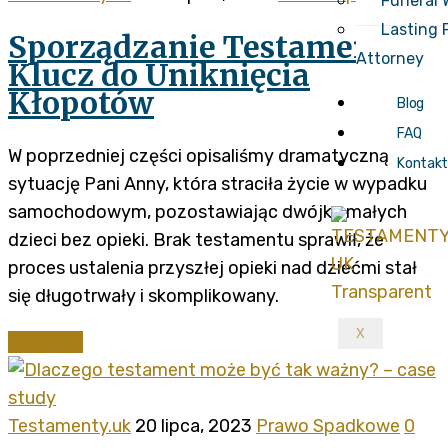
Funeral 
Lasting 
Sporządzanie Testamentu –
Attorney
Klucz do Uniknięcia
Kłopotów
Blog
FAQ
W poprzedniej części opisaliśmy dramatyczną
Kontak
sytuację Pani Anny, która straciła życie w wypadku
samochodowym, pozostawiając dwójkę małych
dzieci bez opieki. Brak testamentu sprawił, że
proces ustalenia przyszłej opieki nad dziećmi stał
się długotrwały i skomplikowany.
X
Continue
Testamenty.uk
20 lipca, 2023
Prawo Spadkowe
0