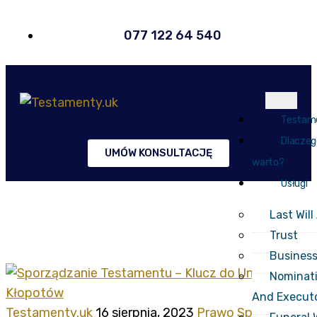
077 122 64 540
Testam
Dlaczeg
UMÓW KONSULTACJĘ
warto?
Usługi
Kategoria:
Prawo
Last Wil
Spadkowe
Trust
Busines
Nominati
And Execut
Testamenty.uk
16 sierpnia, 2023
Prawo Spadkowe
0